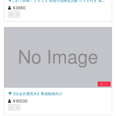
🎥これで合格！２０２３ 全国手話検定試験 ＤＶＤ付き 第１７回全国手話検定試験解説集
¥3960
0
セット
🎥【社会共通荒木】養成校様向け
¥16500
0