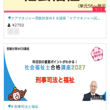
セット
🎥ケアマネジャー受験対策ＷＥＢ講座「ケアマネジャー試験ナビ２０２６」社会福祉
¥2750
0
1:03:09
🎥9 刑事司法と福祉