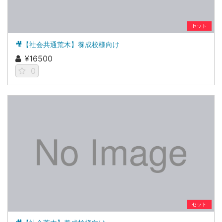
セット
🎥【社会共通荒木】養成校様向け
¥16500
0
セット