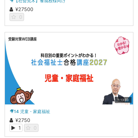
🎥【社会荒木】養成校様向け
¥27500
0
1:13:33
🎥14 児童・家庭福祉
¥2750
1
0