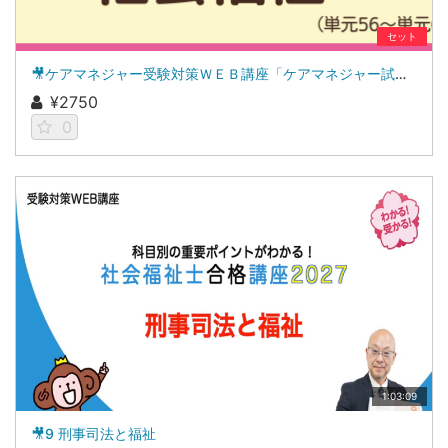
セット
🎥ケアマネジャー受験対策ＷＥＢ講座「ケアマネジャー試験ナビ２０２６」社会福祉
¥2750
0
1:03:09
🎥9 刑事司法と福祉