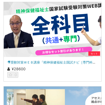
セット
🎥受験対策ＷＥＢ講座『精神保健福祉士国試ナビ［専門科目］２０２７』＆「科目別の重要ポイントがわかる！社会福祉士合格講座２０２７［共通科目］」
¥28600
0