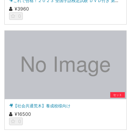
🎥これで合格！２０２３ 全国手話検定試験 ＤＶＤ付き 第１７回全国手話検定試験解説集
¥3960
0
セット
🎥【社会共通荒木】養成校様向け
¥16500
0