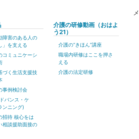
品
介護の研修動画（おはよ
う21）
動障害のある人の
介護の“きほん”講座
し」を支える
職場内研修はここを押さ
のコミュニケーシ
える
術
介護の法定研修
基づく生活支援技
本
の事例検討会
アドバンス・ケ
ランニング)
の招待 核心をは
い相談援助面接の