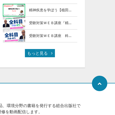
精神疾患を学ぼう【植田俊幸氏】Part３
受験対策ＷＥＢ講座『精神保健福祉士国試ナビ［専門科目］２０２７』＆「科目別の重要ポイントがわかる！社会福祉士合格講座２０２７［共通科目］」
受験対策ＷＥＢ講座 科目別の重要ポイントがわかる！社会福祉士合格講座２０２７（全セット）
もっと見る
品、環境分野の書籍を発行する総合出版社で
研修を動画配信します。