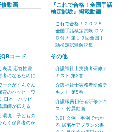
研修動画
『これで合格！全国手話
検定試験』掲載動画
これで合格！２０２５
全国手話検定試験 ＤＶ
Ｄ付き 第１９回全国手
話検定試験解説集
QRコード
その他
と表現 応答性豊
介護福祉士実務者研修テ
育者になるために
キスト 第2巻
ワークがぐんぐん
介護福祉士実務者研修テ
保育のハッピーワ
キスト 第5巻
０ 日本一ハッピ
介護職員初任者研修テキ
修講師が伝える
スト 付属動画
と環境 子どもの
改訂 文例・事例でわか
ひらく保育者のか
る 居宅ケアプランの書
き方 具体的な表現のヒ