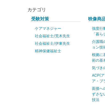
カテゴリ
受験対策
映像商
ケアマネジャー
強度行
「暮ら
社会福祉士/荒木先生
介護職
社会福祉士/伊東先生
ョン技
精神保健福祉士
根拠に
術の基
気づき
ACP(
ア・プ
面接へ
ずさな
技法