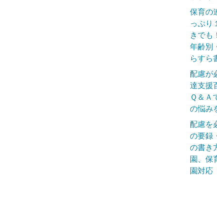
保育の
っぷり
きでも
年齢別
らすら
配慮が
達支援
Ｑ＆Ａ
の悩み
配慮を
の要録
の書き
園、保
園対応