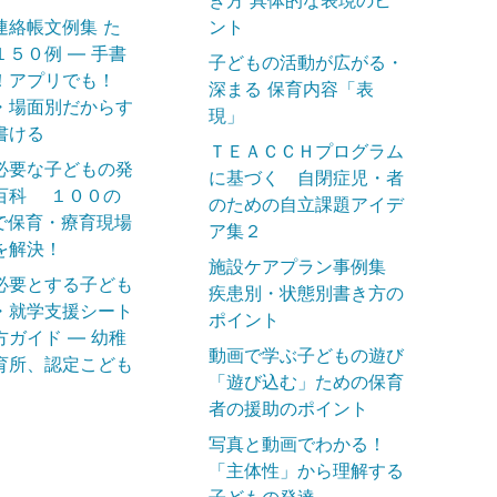
連絡帳文例集 た
ント
１５０例 ― 手書
子どもの活動が広がる・
！アプリでも！
深まる 保育内容「表
・場面別だからす
現」
書ける
ＴＥＡＣＣＨプログラム
必要な子どもの発
に基づく 自閉症児・者
百科 １００の
のための自立課題アイデ
で保育・療育現場
ア集２
を解決！
施設ケアプラン事例集
必要とする子ども
疾患別・状態別書き方の
・就学支援シート
ポイント
方ガイド ― 幼稚
動画で学ぶ子どもの遊び
育所、認定こども
「遊び込む」ための保育
者の援助のポイント
写真と動画でわかる！
「主体性」から理解する
子どもの発達