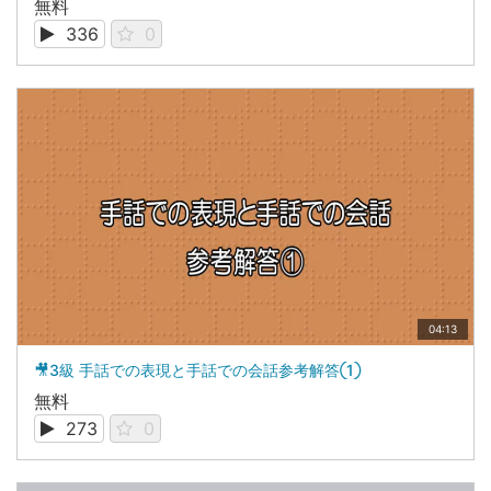
無料
336
0
04:13
🎥3級 手話での表現と手話での会話参考解答①
無料
273
0