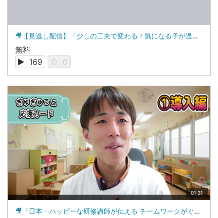
🎥【見逃し配信】「少しの工夫で変わる！気になる子が過ごしやすくなる保育の環境構成」オンラインセミナー
無料
169
0
01:31
🎥『日本一ハッピーな研修講師が伝える チームワークがぐんぐん高まる保育のハッピーワーク５０ p76』