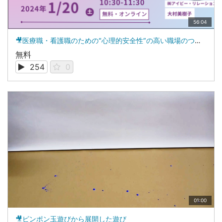
56:04
🎥医療職・看護職のための“心理的安全性”の高い職場のつくり方【見逃し配信】
無料
254
0
01:00
🎥ピンポン玉遊びから展開した遊び