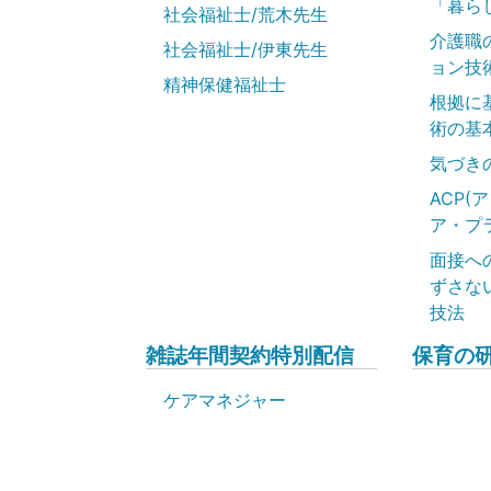
「暮ら
社会福祉士/荒木先生
介護職
社会福祉士/伊東先生
ョン技
精神保健福祉士
根拠に
術の基
気づき
ACP(
ア・プ
面接へ
ずさな
技法
雑誌年間契約特別配信
保育の
ケアマネジャー