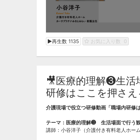
再生数
1135
お気に入り数
0
🎥医療的理解❸生
研修はここを押さえ
介護現場で役立つ研修動画「
職場内研修
テーマ：
医療的理解❸
生活場面で行う
講師：小谷洋子（介護付き有料老人ホーム