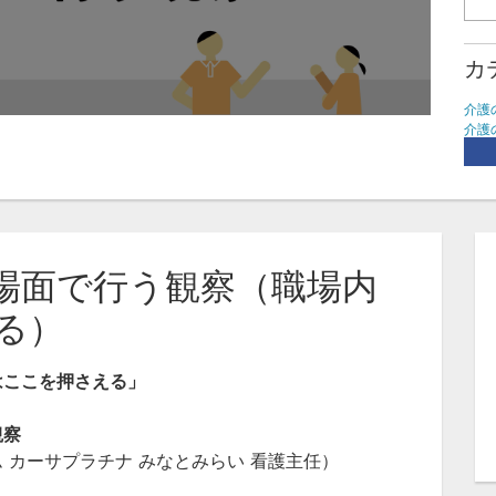
カ
介護
介護
職場
活場面で行う観察（職場内
る）
はここを押さえる
」
観察
 カーサプラチナ みなとみらい 看護主任）