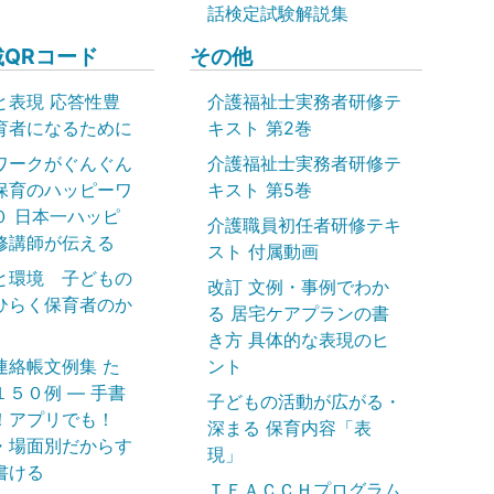
話検定試験解説集
QRコード
その他
と表現 応答性豊
介護福祉士実務者研修テ
育者になるために
キスト 第2巻
ワークがぐんぐん
介護福祉士実務者研修テ
保育のハッピーワ
キスト 第5巻
０ 日本一ハッピ
介護職員初任者研修テキ
修講師が伝える
スト 付属動画
と環境 子どもの
改訂 文例・事例でわか
ひらく保育者のか
る 居宅ケアプランの書
き方 具体的な表現のヒ
連絡帳文例集 た
ント
１５０例 ― 手書
子どもの活動が広がる・
！アプリでも！
深まる 保育内容「表
・場面別だからす
現」
書ける
ＴＥＡＣＣＨプログラム