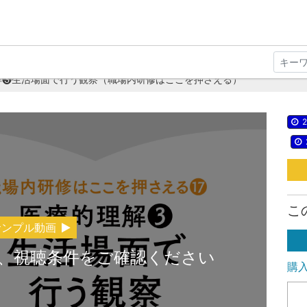
解❸生活場面で行う観察（職場内研修はここを押さえる）
2
こ
サンプル動画
、視聴条件をご確認ください
購