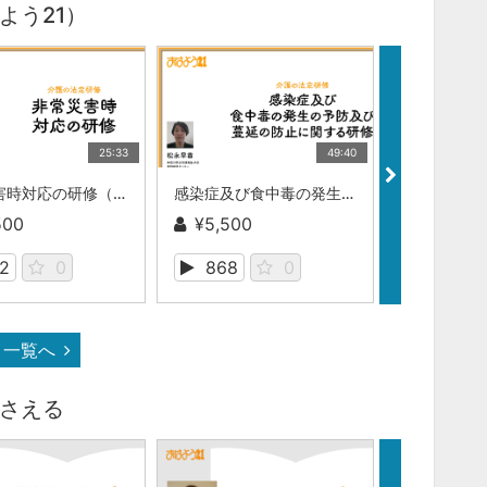
よう21）
25:33
49:40
非常災害時対応の研修（介護の法定研修）
感染症及び食中毒の発生の予防及び 蔓延の防止に関する研修（介護の法定研修）
500
¥5,500
¥5,500
2
0
868
0
393
一覧へ
さえる