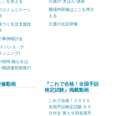
介護の“きほん”講座
し」を支える
職場内研修はここを押さ
のコミュニケーシ
える
術
介護の法定研修
基づく生活支援技
本
の事例検討会
アドバンス・ケ
ランニング)
の招待 核心をは
い相談援助面接の
研修動画
『これで合格！全国手話
検定試験』掲載動画
これで合格！２０２５
全国手話検定試験 ＤＶ
Ｄ付き 第１９回全国手