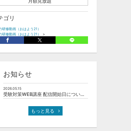
月額見放題
テゴリ
の研修動画（おはよう21）
の研修動画（おはよう21）
>
内研修はここを押さえる
お知らせ
2026.05.15
受験対策WEB講座 配信開始日について(予定)
もっと見る