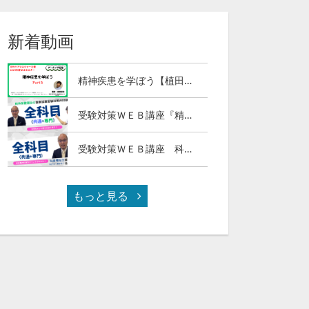
新着動画
精神疾患を学ぼう【植田俊幸氏】Part３
受験対策ＷＥＢ講座『精神保健福祉士国試ナビ［専門科目］２０２７』＆「科目別の重要ポイントがわかる！社会福祉士合格講座２０２７［共通科目］」
受験対策ＷＥＢ講座 科目別の重要ポイントがわかる！社会福祉士合格講座２０２７（全セット）
もっと見る