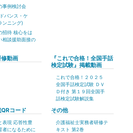
の事例検討会
アドバンス・ケ
ランニング)
の招待 核心をは
い相談援助面接の
研修動画
『これで合格！全国手話
検定試験』掲載動画
これで合格！２０２５
全国手話検定試験 ＤＶ
Ｄ付き 第１９回全国手
話検定試験解説集
QRコード
その他
と表現 応答性豊
介護福祉士実務者研修テ
育者になるために
キスト 第2巻