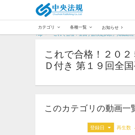
カテゴリ
各種一覧
お知らせ
Top
『これで合格！全国手話検定試験』掲載動画
これで合格！２０２５
Ｄ付き 第１９回全
このカテゴリの動画一
登録日
再生数