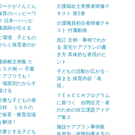
ワークがぐんぐん
介護福祉士実務者研修テ
保育のハッピーワ
キスト 第5巻
０ 日本一ハッピ
介護職員初任者研修テキ
修講師が伝える
スト 付属動画
と環境 子どもの
改訂 文例・事例でわか
ひらく保育者のか
る 居宅ケアプランの書
き方 具体的な表現のヒ
連絡帳文例集 た
ント
１５０例 ― 手書
子どもの活動が広がる・
！アプリでも！
深まる 保育内容「表
・場面別だからす
現」
書ける
ＴＥＡＣＣＨプログラム
必要な子どもの発
に基づく 自閉症児・者
百科 １００の
のための自立課題アイデ
で保育・療育現場
ア集２
を解決！
施設ケアプラン事例集
必要とする子ども
疾患別・状態別書き方の