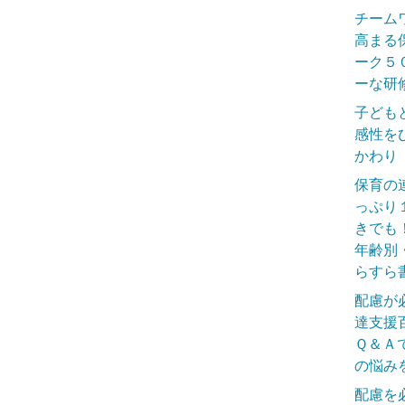
チーム
高まる
ーク５
ーな研
子ども
感性を
かわり
保育の
っぷり
きでも
年齢別
らすら
配慮が
達支援
Ｑ＆Ａ
の悩み
配慮を