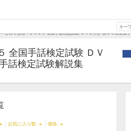
これで合格！２０２５ 全国手話検定試験 ＤＶＤ付き 第１９回全国
 全国手話検定試験 ＤＶ
国手話検定試験解説集
覧
お気に入り数
価格