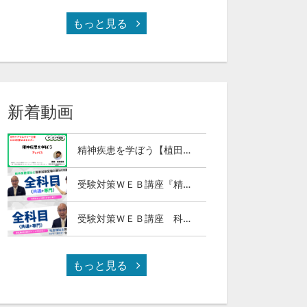
もっと見る
新着動画
精神疾患を学ぼう【植田俊幸氏】Part３
受験対策ＷＥＢ講座『精神保健福祉士国試ナビ［専門科目］２０２７』＆「科目別の重要ポイントがわかる！社会福祉士合格講座２０２７［共通科目］」
受験対策ＷＥＢ講座 科目別の重要ポイントがわかる！社会福祉士合格講座２０２７（全セット）
もっと見る