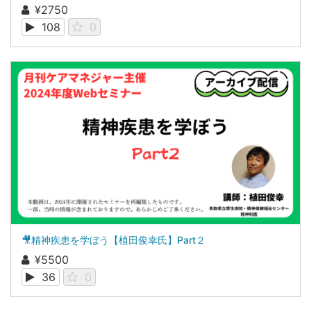
¥2750
108
0
🎥精神疾患を学ぼう【植田俊幸氏】Part２
¥5500
36
0