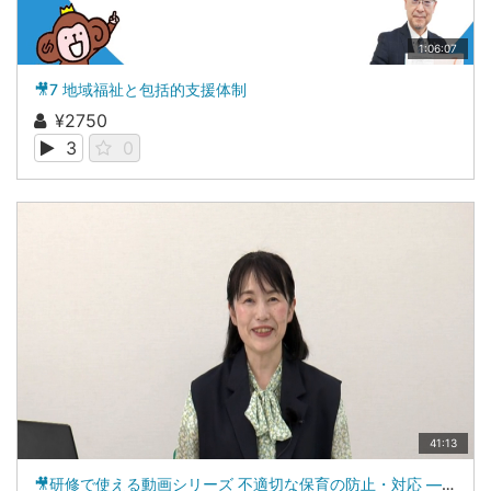
1:06:07
🎥7 地域福祉と包括的支援体制
¥2750
3
0
41:13
🎥研修で使える動画シリーズ 不適切な保育の防止・対応 ―字幕付き