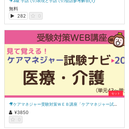
🎥3級 手話での表現と手話での会話参考解答①
無料
282
0
セット
🎥ケアマネジャー受験対策ＷＥＢ講座「ケアマネジャー試験ナビ２０２６」医療・介護
¥3850
0