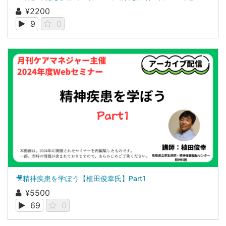
¥2200
9
0
🎥精神疾患を学ぼう【植田俊幸氏】Part1
¥5500
69
0