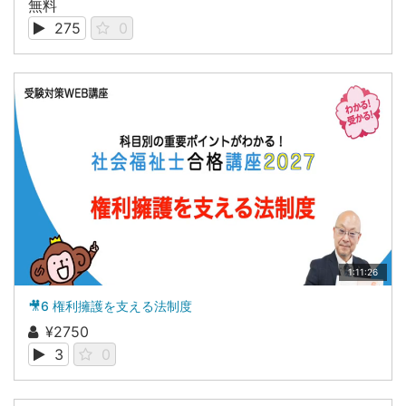
無料
275
0
1:11:26
🎥6 権利擁護を支える法制度
¥2750
3
0