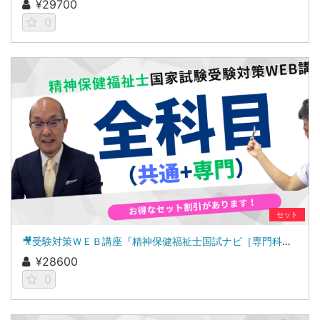
¥29700
0
セット
🎥受験対策ＷＥＢ講座『精神保健福祉士国試ナビ［専門科目］２０２７』＆「科目別の重要ポイントがわかる！社会福祉士合格講座２０２７［共通科目］」
¥28600
0