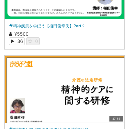
🎥精神疾患を学ぼう【植田俊幸氏】Part２
¥5500
36
0
47:55