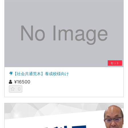
セット
🎥【社会共通荒木】養成校様向け
¥16500
0