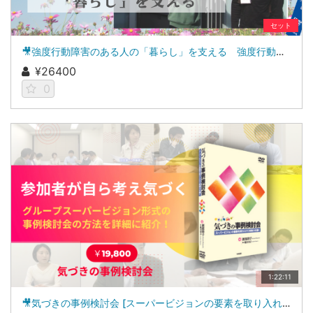
セット
🎥強度行動障害のある人の「暮らし」を支える 強度行動障害支援者養成研修［基礎研修・実践研修］教材
¥26400
0
1:22:11
🎥気づきの事例検討会 [スーパービジョンの要素を取り入れて実践力を磨く]