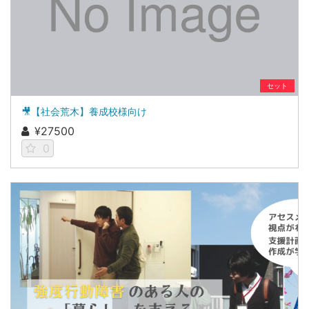
セット
🎥【社会荒木】養成校様向け
¥27500
0