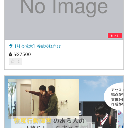
セット
🎥【社会荒木】養成校様向け
¥27500
0