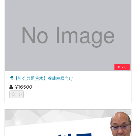
セット
🎥【社会共通荒木】養成校様向け
¥16500
0