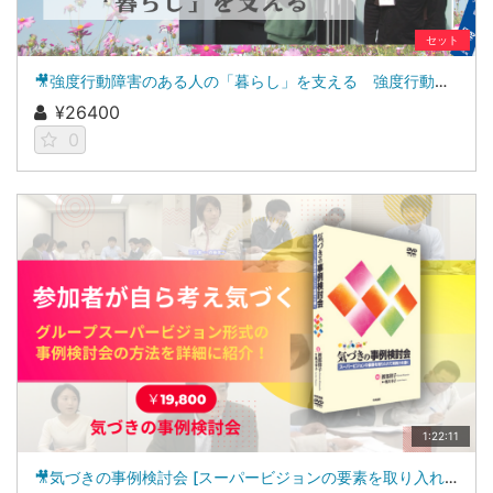
セット
🎥強度行動障害のある人の「暮らし」を支える 強度行動障害支援者養成研修［基礎研修・実践研修］教材
¥26400
0
1:22:11
🎥気づきの事例検討会 [スーパービジョンの要素を取り入れて実践力を磨く]