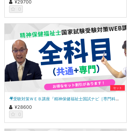
¥29700
0
セット
🎥受験対策ＷＥＢ講座『精神保健福祉士国試ナビ［専門科目］２０２７』＆「科目別の重要ポイントがわかる！社会福祉士合格講座２０２７［共通科目］」
¥28600
0