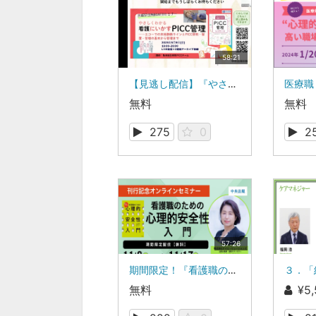
58:21
【見逃し配信】『やさしくわかる看護にいかすPICC管理』出版記念WEBセミナー
無料
無料
275
0
2
57:26
期間限定！『看護職のための心理的安全性入門』刊行記念無料オンラインセミナー（録画配信）
無料
¥5