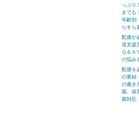
っぷり
きでも
年齢別
らすら
配慮が
達支援
Ｑ＆Ａ
の悩み
配慮を
の要録
の書き
園、保
園対応