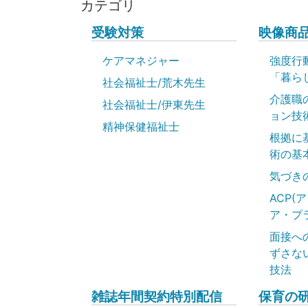
カテゴリ
受験対策
映像商
ケアマネジャー
強度行
「暮ら
社会福祉士/荒木先生
介護職
社会福祉士/伊東先生
ョン技
精神保健福祉士
根拠に
術の基
気づき
ACP(
ア・プ
面接へ
ずさな
技法
雑誌年間契約特別配信
保育の