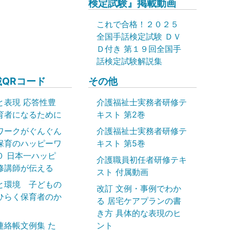
検定試験』掲載動画
これで合格！２０２５
全国手話検定試験 ＤＶ
Ｄ付き 第１９回全国手
話検定試験解説集
QRコード
その他
と表現 応答性豊
介護福祉士実務者研修テ
育者になるために
キスト 第2巻
ワークがぐんぐん
介護福祉士実務者研修テ
保育のハッピーワ
キスト 第5巻
０ 日本一ハッピ
介護職員初任者研修テキ
修講師が伝える
スト 付属動画
と環境 子どもの
改訂 文例・事例でわか
ひらく保育者のか
る 居宅ケアプランの書
き方 具体的な表現のヒ
連絡帳文例集 た
ント