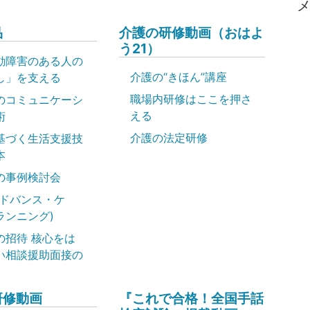
品
介護の研修動画（おはよ
う21）
動障害のある人の
介護の“きほん”講座
し」を支える
職場内研修はここを押さ
のコミュニケーシ
える
術
介護の法定研修
基づく生活支援技
本
の事例検討会
アドバンス・ケ
ランニング)
の招待 核心をは
い相談援助面接の
研修動画
『これで合格！全国手話