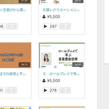
01:00
16:10
ピンポン玉遊びから展開した遊び
介護レクリエーション（介護の“きほん”講座）
¥5,500
06
0
297
0
04:13
34:41
3級 手話での表現と手話での会話参考解答①
２ ロールプレイで学ぶ面接援助技術―援助的コミュニケーションの理解と実践② 「利用者中心の支援へ：４つのPから援助的コミュニケーションを学ぶ」
¥5,500
81
0
278
0