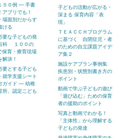
１５０例 ― 手書
子どもの活動が広がる・
！アプリでも！
深まる 保育内容「表
・場面別だからす
現」
書ける
ＴＥＡＣＣＨプログラム
必要な子どもの発
に基づく 自閉症児・者
百科 １００の
のための自立課題アイデ
で保育・療育現場
ア集２
を解決！
施設ケアプラン事例集
必要とする子ども
疾患別・状態別書き方の
・就学支援シート
ポイント
方ガイド ― 幼稚
動画で学ぶ子どもの遊び
育所、認定こども
「遊び込む」ための保育
者の援助のポイント
写真と動画でわかる！
「主体性」から理解する
子どもの発達
発達障害や身体障害のあ