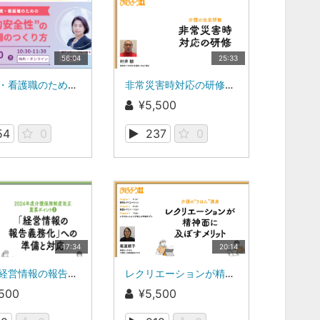
56:04
25:33
医療職・看護職のための“心理的安全性”の高い職場のつくり方【見逃し配信】
非常災害時対応の研修（介護の法定研修）
¥5,500
54
0
237
0
17:34
20:14
３．「経営情報の報告義務化」への準備と対応
レクリエーションが精神面に及ぼすメリット（介護の“きほん”講座）
,500
¥5,500