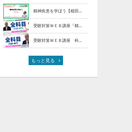
精神疾患を学ぼう【植田俊幸氏】Part３
受験対策ＷＥＢ講座『精神保健福祉士国試ナビ［専門科目］２０２７』＆「科目別の重要ポイントがわかる！社会福祉士合格講座２０２７［共通科目］」
受験対策ＷＥＢ講座 科目別の重要ポイントがわかる！社会福祉士合格講座２０２７（全セット）
もっと見る