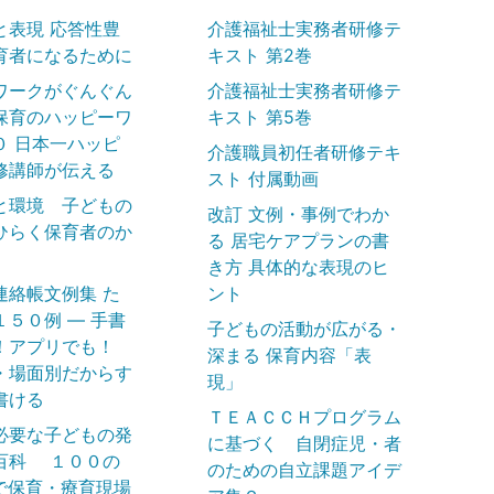
と表現 応答性豊
介護福祉士実務者研修テ
育者になるために
キスト 第2巻
ワークがぐんぐん
介護福祉士実務者研修テ
保育のハッピーワ
キスト 第5巻
０ 日本一ハッピ
介護職員初任者研修テキ
修講師が伝える
スト 付属動画
と環境 子どもの
改訂 文例・事例でわか
ひらく保育者のか
る 居宅ケアプランの書
き方 具体的な表現のヒ
連絡帳文例集 た
ント
１５０例 ― 手書
子どもの活動が広がる・
！アプリでも！
深まる 保育内容「表
・場面別だからす
現」
書ける
ＴＥＡＣＣＨプログラム
必要な子どもの発
に基づく 自閉症児・者
百科 １００の
のための自立課題アイデ
で保育・療育現場