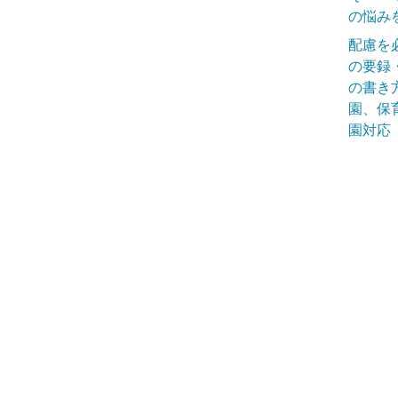
の悩み
配慮を
の要録
の書き
園、保
園対応