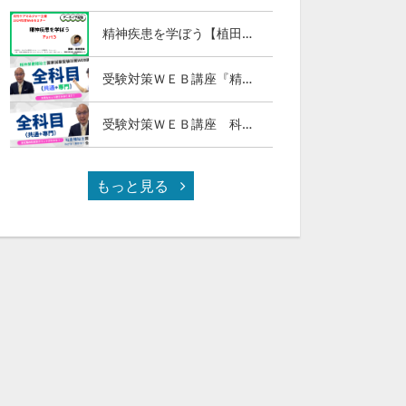
精神疾患を学ぼう【植田俊幸氏】Part３
受験対策ＷＥＢ講座『精神保健福祉士国試ナビ［専門科目］２０２７』＆「科目別の重要ポイントがわかる！社会福祉士合格講座２０２７［共通科目］」
受験対策ＷＥＢ講座 科目別の重要ポイントがわかる！社会福祉士合格講座２０２７（全セット）
もっと見る