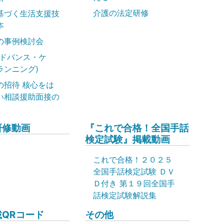
介護の法定研修
基づく生活支援技
本
の事例検討会
アドバンス・ケ
ランニング)
の招待 核心をは
い相談援助面接の
研修動画
『これで合格！全国手話
検定試験』掲載動画
これで合格！２０２５
全国手話検定試験 ＤＶ
Ｄ付き 第１９回全国手
話検定試験解説集
QRコード
その他