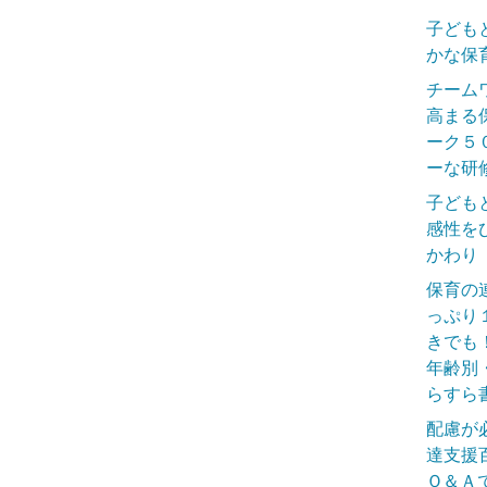
子ども
かな保
チーム
高まる
ーク５
ーな研
子ども
感性を
かわり
保育の
っぷり
きでも
年齢別
らすら
配慮が
達支援
Ｑ＆Ａ