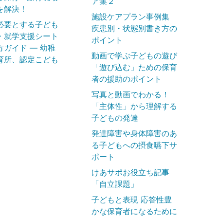
ア集２
を解決！
施設ケアプラン事例集
必要とする子ども
疾患別・状態別書き方の
・就学支援シート
ポイント
方ガイド ― 幼稚
動画で学ぶ子どもの遊び
育所、認定こども
「遊び込む」ための保育
者の援助のポイント
写真と動画でわかる！
「主体性」から理解する
子どもの発達
発達障害や身体障害のあ
る子どもへの摂食嚥下サ
ポート
けあサポお役立ち記事
「自立課題」
子どもと表現 応答性豊
かな保育者になるために