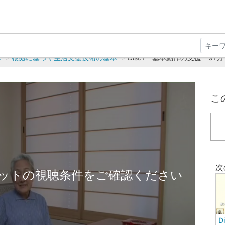
本
根拠に基づく生活支援技術の基本
Disc1 基本動作の支援 91分
こ
次
ットの視聴条件をご確認ください
D