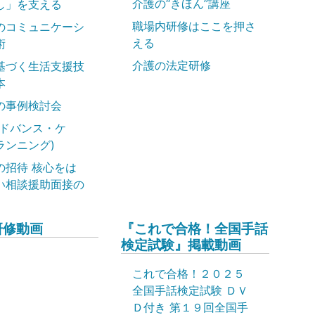
介護の“きほん”講座
し」を支える
職場内研修はここを押さ
のコミュニケーシ
える
術
介護の法定研修
基づく生活支援技
本
の事例検討会
アドバンス・ケ
ランニング)
の招待 核心をは
い相談援助面接の
研修動画
『これで合格！全国手話
検定試験』掲載動画
これで合格！２０２５
全国手話検定試験 ＤＶ
Ｄ付き 第１９回全国手