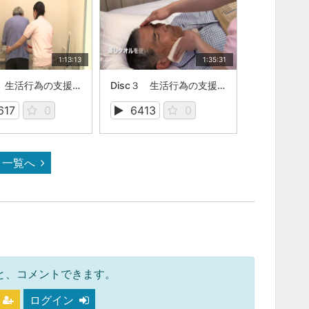
1:13:13
1:35:31
Disc２ 生活行為の支援① 73分
Disc３ 生活行為の支援③ 95分
617
0
6413
0
一覧へ
と、コメントできます。
ログイン