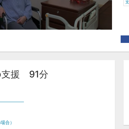
の支援 91分
――――――
の場合）