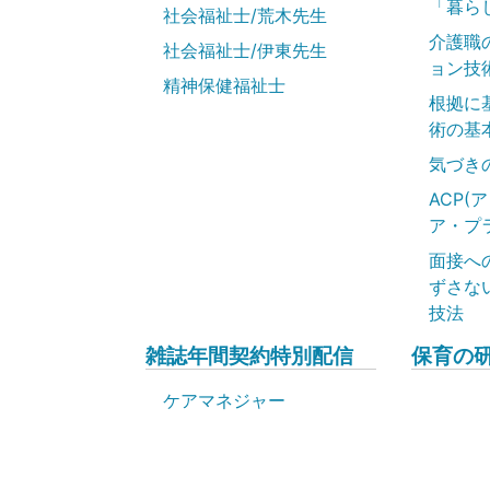
「暮ら
社会福祉士/荒木先生
介護職
社会福祉士/伊東先生
ョン技
精神保健福祉士
根拠に
術の基
気づき
ACP(
ア・プ
面接へ
ずさな
技法
雑誌年間契約特別配信
保育の
ケアマネジャー