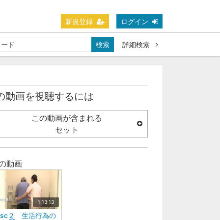
新規登録
ログイン
検索
詳細検索
の動画を視聴するには
この動画が含まれる
セット
の動画
1:13:13
isc２ 生活行為の