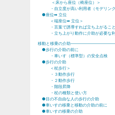
＜床から座位（椅座位）＞
・自立度が高い利用者（モデリン
●座位➡ 立位
＜端座位➡ 立位＞
・言葉で誘導すれば立ち上がるこ
・立ち上がり動作に介助が必要な
移動と移乗の介助――――――――――
●歩行の介助の前に
・車いす（標準型）の安全点検
●歩行の介助
＜杖歩行＞
・３動作歩行
・２動作歩行
・階段昇降
・杖の種類と使い方
●目の不自由な人の歩行の介助
●車いすの移乗と移動の介助の前に
●車いすの移乗の介助