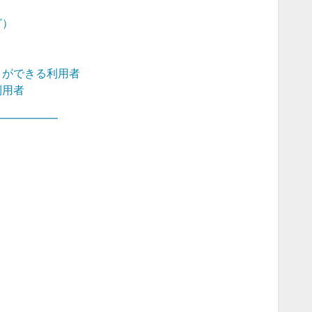
グ）
とができる利用者
利用者
――――――