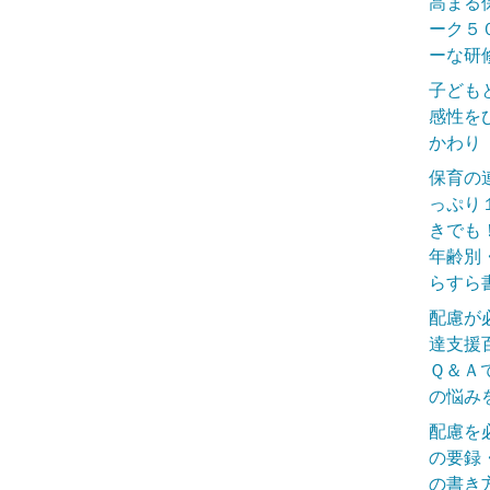
高まる
ーク５
ーな研
子ども
感性を
かわり
保育の
っぷり
きでも
年齢別
らすら
配慮が
達支援
Ｑ＆Ａ
の悩み
配慮を
の要録
の書き