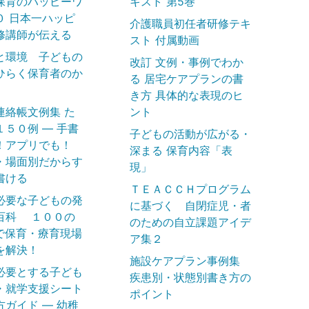
保育のハッピーワ
キスト 第5巻
０ 日本一ハッピ
介護職員初任者研修テキ
修講師が伝える
スト 付属動画
と環境 子どもの
改訂 文例・事例でわか
ひらく保育者のか
る 居宅ケアプランの書
き方 具体的な表現のヒ
連絡帳文例集 た
ント
１５０例 ― 手書
子どもの活動が広がる・
！アプリでも！
深まる 保育内容「表
・場面別だからす
現」
書ける
ＴＥＡＣＣＨプログラム
必要な子どもの発
に基づく 自閉症児・者
百科 １００の
のための自立課題アイデ
で保育・療育現場
ア集２
を解決！
施設ケアプラン事例集
必要とする子ども
疾患別・状態別書き方の
・就学支援シート
ポイント
方ガイド ― 幼稚