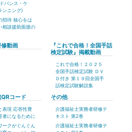
アドバンス・ケ
ランニング)
の招待 核心をは
い相談援助面接の
研修動画
『これで合格！全国手話
検定試験』掲載動画
これで合格！２０２５
全国手話検定試験 ＤＶ
Ｄ付き 第１９回全国手
話検定試験解説集
QRコード
その他
と表現 応答性豊
介護福祉士実務者研修テ
育者になるために
キスト 第2巻
ワークがぐんぐん
介護福祉士実務者研修テ