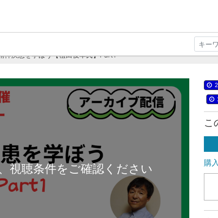
精神疾患を学ぼう【植田俊幸氏】Part1
2
こ
購
、視聴条件をご確認ください