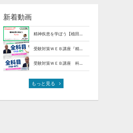
新着動画
精神疾患を学ぼう【植田俊幸氏】Part３
受験対策ＷＥＢ講座『精神保健福祉士国試ナビ［専門科目］２０２７』＆「科目別の重要ポイントがわかる！社会福祉士合格講座２０２７［共通科目］」
受験対策ＷＥＢ講座 科目別の重要ポイントがわかる！社会福祉士合格講座２０２７（全セット）
もっと見る
ICTツールを活用したケアマネジメントプロセス実践法(全3回の第3回)
ICTツールを活用したケアマネジメントプロセス実践法(全3回の第2回)
¥5,500
¥5,500
0
63
0
112
0