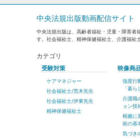
中央法規出版動画配信サイト
中央法規出版は、高齢者福祉・児童・障害者
す。社会福祉士、精神保健福祉士、介護福祉
カテゴリ
受験対策
映像商
ケアマネジャー
強度行
「暮ら
社会福祉士/荒木先生
介護職
社会福祉士/伊東先生
ョン技
精神保健福祉士
根拠に
術の基
気づき