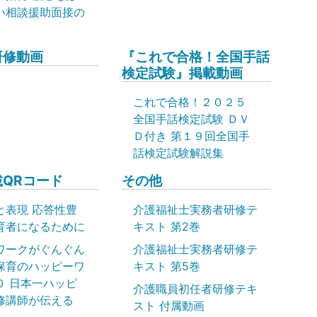
い相談援助面接の
研修動画
『これで合格！全国手話
検定試験』掲載動画
これで合格！２０２５
全国手話検定試験 ＤＶ
Ｄ付き 第１９回全国手
話検定試験解説集
QRコード
その他
と表現 応答性豊
介護福祉士実務者研修テ
育者になるために
キスト 第2巻
ワークがぐんぐん
介護福祉士実務者研修テ
保育のハッピーワ
キスト 第5巻
０ 日本一ハッピ
介護職員初任者研修テキ
修講師が伝える
スト 付属動画