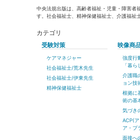
中央法規出版は、高齢者福祉・児童・障害者
す。社会福祉士、精神保健福祉士、介護福祉
カテゴリ
受験対策
映像商
ケアマネジャー
強度行
「暮ら
社会福祉士/荒木先生
介護職
社会福祉士/伊東先生
ョン技
精神保健福祉士
根拠に
術の基
気づき
ACP(
ア・プ
面接へ