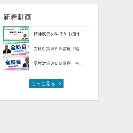
新着動画
精神疾患を学ぼう【植田俊幸氏】Part３
受験対策ＷＥＢ講座『精神保健福祉士国試ナビ［専門科目］２０２７』＆「科目別の重要ポイントがわかる！社会福祉士合格講座２０２７［共通科目］」
受験対策ＷＥＢ講座 科目別の重要ポイントがわかる！社会福祉士合格講座２０２７（全セット）
もっと見る