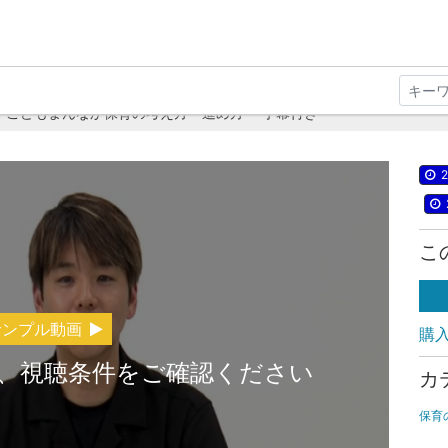
 こどもまんなか保育の考え方・進め方 ―字幕付き
2
こ
サンプル動画
購
、視聴条件をご確認ください
カ
保育