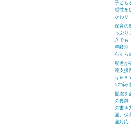
子ども
感性を
かわり
保育の
っぷり
きでも
年齢別
らすら
配慮が
達支援
Ｑ＆Ａ
の悩み
配慮を
の要録
の書き
園、保
園対応