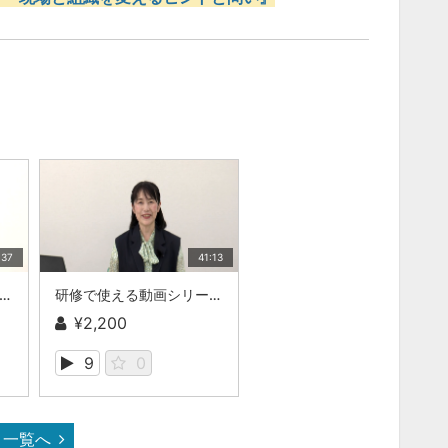
:37
41:13
使える動画シリーズ こどもまんなか保育の考え方・進め方 ―字幕付き
研修で使える動画シリーズ 不適切な保育の防止・対応 ―字幕付き
¥2,200
9
0
一覧へ