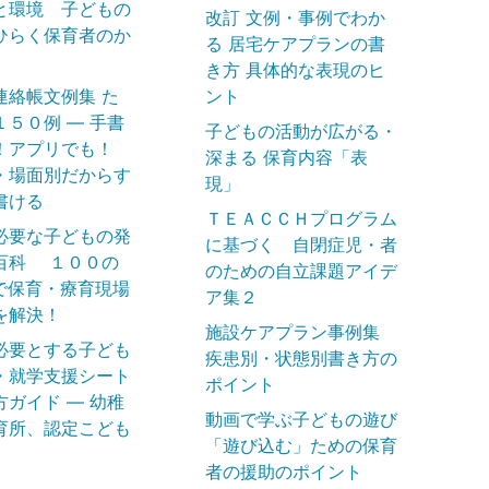
と環境 子どもの
改訂 文例・事例でわか
ひらく保育者のか
る 居宅ケアプランの書
き方 具体的な表現のヒ
連絡帳文例集 た
ント
１５０例 ― 手書
子どもの活動が広がる・
！アプリでも！
深まる 保育内容「表
・場面別だからす
現」
書ける
ＴＥＡＣＣＨプログラム
必要な子どもの発
に基づく 自閉症児・者
百科 １００の
のための自立課題アイデ
で保育・療育現場
ア集２
を解決！
施設ケアプラン事例集
必要とする子ども
疾患別・状態別書き方の
・就学支援シート
ポイント
方ガイド ― 幼稚
動画で学ぶ子どもの遊び
育所、認定こども
「遊び込む」ための保育
者の援助のポイント