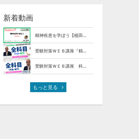
新着動画
精神疾患を学ぼう【植田俊幸氏】Part３
受験対策ＷＥＢ講座『精神保健福祉士国試ナビ［専門科目］２０２７』＆「科目別の重要ポイントがわかる！社会福祉士合格講座２０２７［共通科目］」
受験対策ＷＥＢ講座 科目別の重要ポイントがわかる！社会福祉士合格講座２０２７（全セット）
もっと見る
ICTツールを活用したケアマネジメントプロセス実践法(全3回の第3回)
ICTツールを活用したケアマネジメントプロセス実践法(全3回の第2回)
¥5,500
¥5,500
0
64
0
113
0