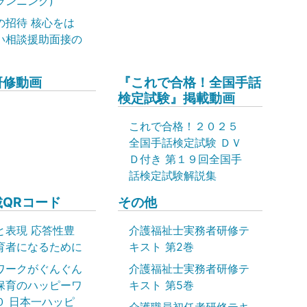
ランニング)
の招待 核心をは
い相談援助面接の
研修動画
『これで合格！全国手話
検定試験』掲載動画
これで合格！２０２５
全国手話検定試験 ＤＶ
Ｄ付き 第１９回全国手
話検定試験解説集
QRコード
その他
と表現 応答性豊
介護福祉士実務者研修テ
育者になるために
キスト 第2巻
ワークがぐんぐん
介護福祉士実務者研修テ
保育のハッピーワ
キスト 第5巻
０ 日本一ハッピ
介護職員初任者研修テキ