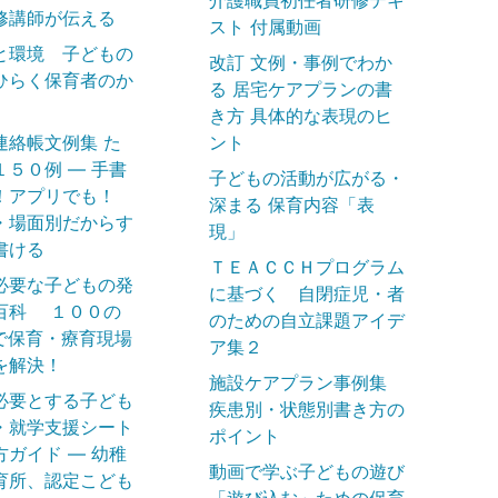
修講師が伝える
スト 付属動画
と環境 子どもの
改訂 文例・事例でわか
ひらく保育者のか
る 居宅ケアプランの書
き方 具体的な表現のヒ
連絡帳文例集 た
ント
１５０例 ― 手書
子どもの活動が広がる・
！アプリでも！
深まる 保育内容「表
・場面別だからす
現」
書ける
ＴＥＡＣＣＨプログラム
必要な子どもの発
に基づく 自閉症児・者
百科 １００の
のための自立課題アイデ
で保育・療育現場
ア集２
を解決！
施設ケアプラン事例集
必要とする子ども
疾患別・状態別書き方の
・就学支援シート
ポイント
方ガイド ― 幼稚
動画で学ぶ子どもの遊び
育所、認定こども
「遊び込む」ための保育