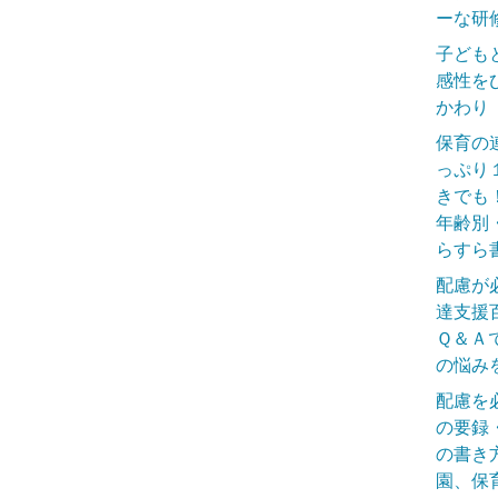
ーな研
子ども
感性を
かわり
保育の
っぷり
きでも
年齢別
らすら
配慮が
達支援
Ｑ＆Ａ
の悩み
配慮を
の要録
の書き
園、保