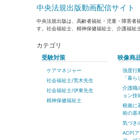
中央法規出版動画配信サイト
中央法規出版は、高齢者福祉・児童・障害者
す。社会福祉士、精神保健福祉士、介護福祉
カテゴリ
受験対策
映像商
ケアマネジャー
強度行
「暮ら
社会福祉士/荒木先生
介護職
社会福祉士/伊東先生
ョン技
精神保健福祉士
根拠に
術の基
気づき
ACP(