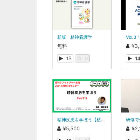
新版 精神看護学
無料
¥3
15
0
1
精神疾患を学ぼう【植田俊幸氏】Part３
¥5,500
¥2