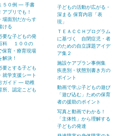
１５０例 ― 手書
子どもの活動が広がる・
！アプリでも！
深まる 保育内容「表
・場面別だからす
現」
書ける
ＴＥＡＣＣＨプログラム
必要な子どもの発
に基づく 自閉症児・者
百科 １００の
のための自立課題アイデ
で保育・療育現場
ア集２
を解決！
施設ケアプラン事例集
必要とする子ども
疾患別・状態別書き方の
・就学支援シート
ポイント
方ガイド ― 幼稚
動画で学ぶ子どもの遊び
育所、認定こども
「遊び込む」ための保育
者の援助のポイント
写真と動画でわかる！
「主体性」から理解する
子どもの発達
発達障害や身体障害のあ