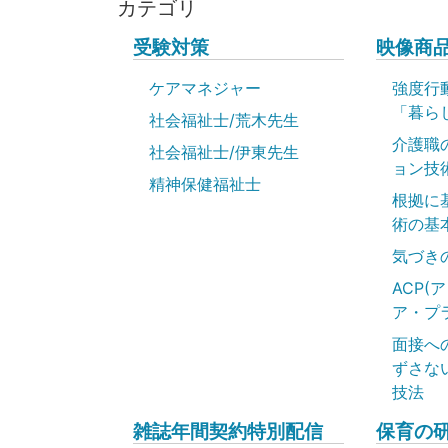
カテゴリ
受験対策
映像商
ケアマネジャー
強度行
「暮ら
社会福祉士/荒木先生
介護職
社会福祉士/伊東先生
ョン技
精神保健福祉士
根拠に
術の基
気づき
ACP(
ア・プ
面接へ
ずさな
技法
雑誌年間契約特別配信
保育の