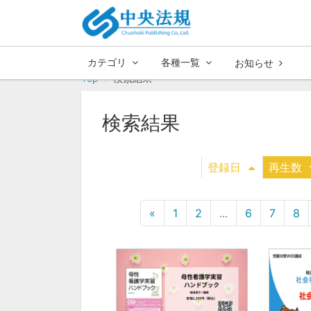
カテゴリ
各種一覧
お知らせ
Top
検索結果
検索結果
登録日
再生数
«
1
2
...
6
7
8