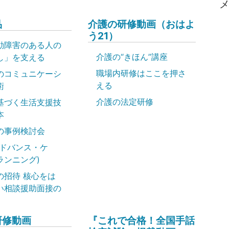
品
介護の研修動画（おはよ
う21）
動障害のある人の
介護の“きほん”講座
し」を支える
職場内研修はここを押さ
のコミュニケーシ
える
術
介護の法定研修
基づく生活支援技
本
の事例検討会
アドバンス・ケ
ランニング)
の招待 核心をは
い相談援助面接の
研修動画
『これで合格！全国手話