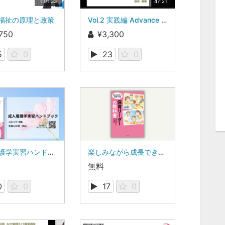
1:01:33
47:21
会福祉の原理と政策
Vol.2 実践編 Advance Care Planning 実践の実際を学ぶ
750
¥3,300
5
0
23
0
成人看護学実習ハンドブック 紹介動画
楽しみながら成長できる 保育リーダーの教科書
無料
0
0
17
0