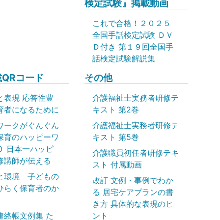
検定試験』掲載動画
これで合格！２０２５
全国手話検定試験 ＤＶ
Ｄ付き 第１９回全国手
話検定試験解説集
QRコード
その他
と表現 応答性豊
介護福祉士実務者研修テ
育者になるために
キスト 第2巻
ワークがぐんぐん
介護福祉士実務者研修テ
保育のハッピーワ
キスト 第5巻
０ 日本一ハッピ
介護職員初任者研修テキ
修講師が伝える
スト 付属動画
と環境 子どもの
改訂 文例・事例でわか
ひらく保育者のか
る 居宅ケアプランの書
き方 具体的な表現のヒ
連絡帳文例集 た
ント