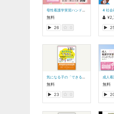
母性看護学実習ハンドブック 内容紹介！
4 社
無料
¥2,
26
0
2
気になる子の「できる！」を引き出すクラスづくり 実行機能を活かして育ち合うための保育のコツ
無料
無料
23
0
2