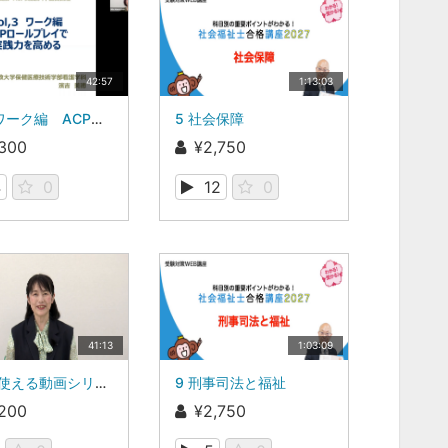
42:57
1:13:03
Vol.3 ワーク編 ACPロールプレイで実践力を高める
5 社会保障
,300
¥2,750
4
0
12
0
41:13
1:03:09
研修で使える動画シリーズ 不適切な保育の防止・対応 ―字幕付き
9 刑事司法と福祉
,200
¥2,750