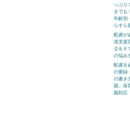
っぷり
きでも
年齢別
らすら
配慮が
達支援
Ｑ＆Ａ
の悩み
配慮を
の要録
の書き
園、保
園対応