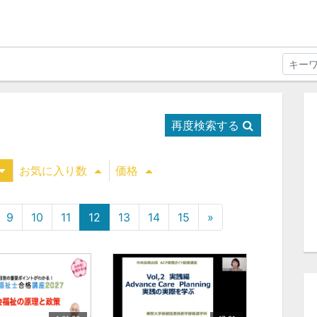
再度検索する
お気に入り数
価格
9
10
11
12
13
14
15
»