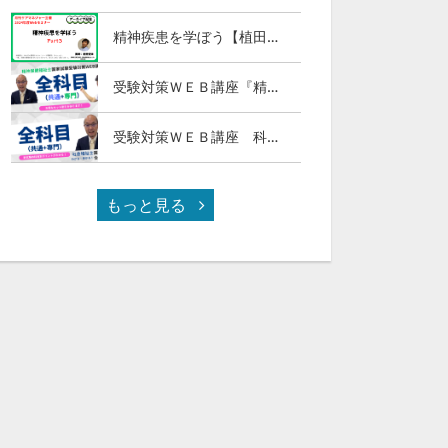
精神疾患を学ぼう【植田俊幸氏】Part３
受験対策ＷＥＢ講座『精神保健福祉士国試ナビ［専門科目］２０２７』＆「科目別の重要ポイントがわかる！社会福祉士合格講座２０２７［共通科目］」
受験対策ＷＥＢ講座 科目別の重要ポイントがわかる！社会福祉士合格講座２０２７（全セット）
もっと見る