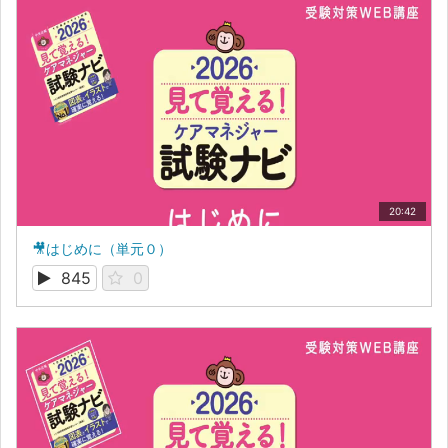
20:42
🎥はじめに（単元０）
845
0