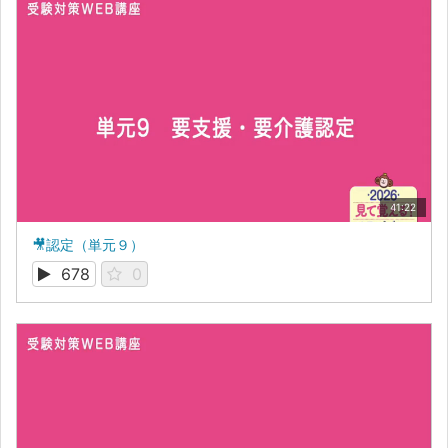
41:22
🎥認定（単元９）
678
0