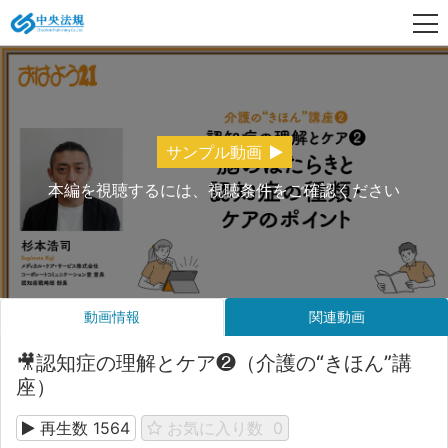
サンプル動画
本編を視聴するには、視聴条件をご確認ください
動画情報
関連動画
🎥認知症の理解とケア❷（介護の“きほん”講
座）
再生数
1564
お気に入り数
0