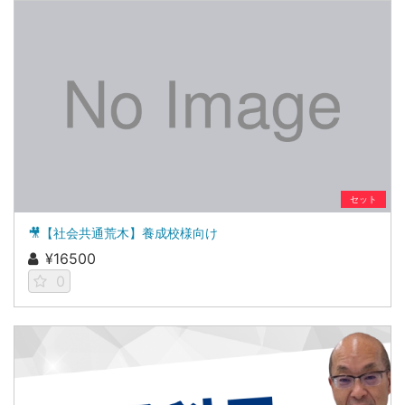
セット
🎥【社会共通荒木】養成校様向け
¥16500
0