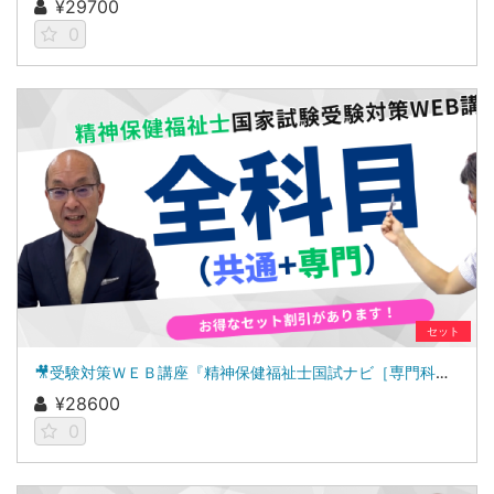
¥29700
0
セット
🎥受験対策ＷＥＢ講座『精神保健福祉士国試ナビ［専門科目］２０２７』＆「科目別の重要ポイントがわかる！社会福祉士合格講座２０２７［共通科目］」
¥28600
0