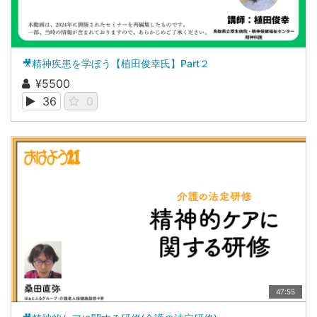
🎥精神疾患を学ぼう【植田俊幸氏】Part２
¥5500
36
0
47:55