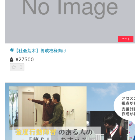
セット
🎥【社会荒木】養成校様向け
¥27500
0