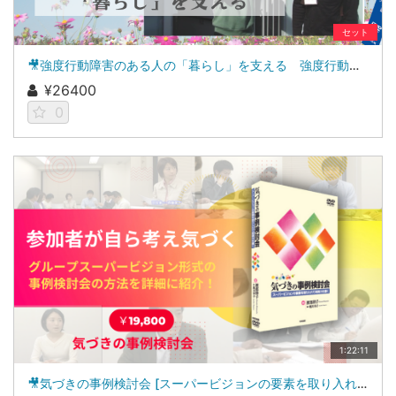
セット
🎥強度行動障害のある人の「暮らし」を支える 強度行動障害支援者養成研修［基礎研修・実践研修］教材
¥26400
0
1:22:11
🎥気づきの事例検討会 [スーパービジョンの要素を取り入れて実践力を磨く]